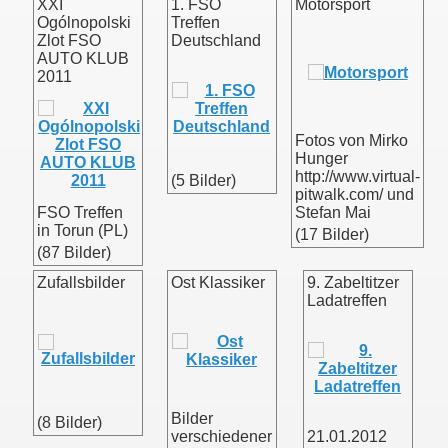
XXI
1. FSO
Motorsport
Ogólnopolski
Treffen
Zlot FSO
Deutschland
AUTO KLUB
2011
Fotos von Mirko
Hunger
http://www.virtual-
(5 Bilder)
pitwalk.com/ und
FSO Treffen
Stefan Mai
in Torun (PL)
(17 Bilder)
(87 Bilder)
Zufallsbilder
Ost Klassiker
9. Zabeltitzer
Ladatreffen
Bilder
(8 Bilder)
verschiedener
21.01.2012