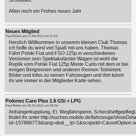
Schreiben.
Allen noch ein Frohes neues Jahr
Neues Mitglied
Paul Rothe am
17.06.2012 um 11:25
Herzlich Willkommen in unserem kleinen Club Thomas
ich hoffe du wirst viel Spaß mit uns haben. Thomas
Fährt Polski Fiat und FSO 125p in verschiedenen
Versionen sein Spektakulärster Wagen ist wohl die
Replik vom Polski Fiat 125p Monte Carlo mit dem er bei
einigen Bergrennen und anderen Rennen Teilnimmt.
Bilder und Infos zu seinen Fahrzeugen und ihm könnt
ihr wie immer in der Mitglieder Karte sehen.
Polonez Caro Plus 1.6 GSi + LPG
Paul Rothe am
26.03.2012 um 09:04
Anhängerkupplung, El. Wegfahrsperre, Scheckheftgepflegt,
findet ihr unter http://suchen.mobile.de/fahrzeuge/showDeta
id=157868773&lang=de&__lp=1&scopeId=C&sortOption.so